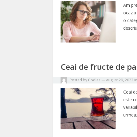
Am prel
ocazia
o cate
descri
Ceai de fructe de pa
Posted by
Codlea
—
august 29, 2022
i
Ceai d
este ce
variabi
urmeaza