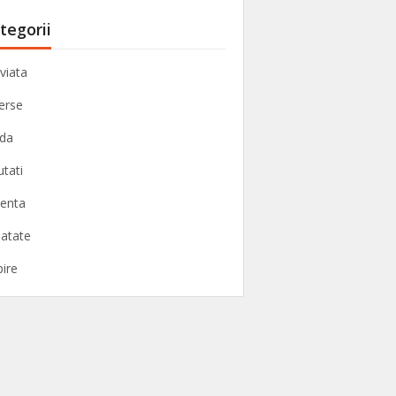
tegorii
viata
erse
da
tati
enta
atate
bire