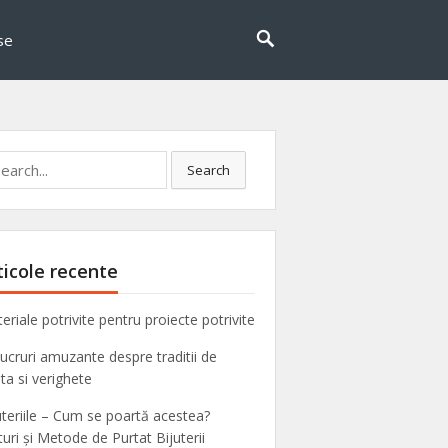
se
rch
Search
ticole recente
eriale potrivite pentru proiecte potrivite
lucruri amuzante despre traditii de
ta si verighete
uteriile – Cum se poartă acestea?
turi și Metode de Purtat Bijuterii