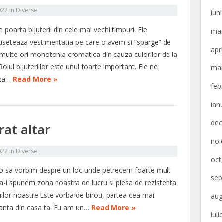
022
in
Diverse
iun
 poarta bijuterii din cele mai vechi timpuri. Ele
mai
useteaza vestimentatia pe care o avem si “sparge” de
apr
 multe ori monotonia cromatica din cauza culorilor de la
Rolul bijuteriilor este unul foarte important. Ele ne
mar
aza…
Read More »
feb
ian
dec
rat altar
noi
022
in
Diverse
oct
 o sa vorbim despre un loc unde petrecem foarte mult
sep
sa-i spunem zona noastra de lucru si piesa de rezistenta
iilor noastre.Este vorba de birou, partea cea mai
aug
anta din casa ta. Eu am un…
Read More »
iul