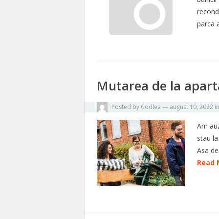
recondi
parca 
Mutarea de la apart
Posted by
Codlea
—
august 10, 2022
i
Am auzi
stau l
Asa de
Read 