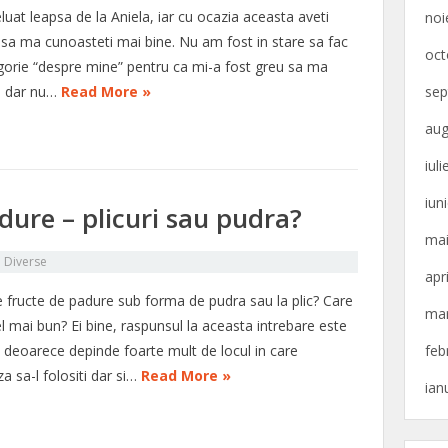
uat leapsa de la Aniela, iar cu ocazia aceasta aveti
noi
 sa ma cunoasteti mai bine. Nu am fost in stare sa fac
oct
gorie “despre mine” pentru ca mi-a fost greu sa ma
u dar nu…
Read More »
sep
aug
iul
iun
dure – plicuri sau pudra?
mai
n
Diverse
apr
e fructe de padure sub forma de pudra sau la plic? Care
mar
l mai bun? Ei bine, raspunsul la aceasta intrebare este
l deoarece depinde foarte mult de locul in care
feb
 sa-l folositi dar si…
Read More »
ian