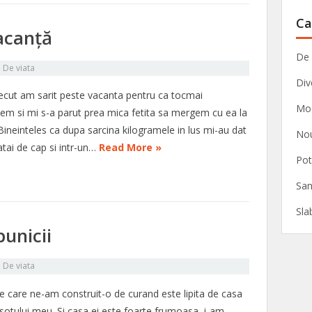
Ca
acanță
De 
n
De viata
Div
recut am sarit peste vacanta pentru ca tocmai
Mo
em si mi s-a parut prea mica fetita sa mergem cu ea la
Bineinteles ca dupa sarcina kilogramele in lus mi-au dat
Nou
atai de cap si intr-un…
Read More »
Pot
San
Sla
bunicii
n
De viata
e care ne-am construit-o de curand este lipita de casa
 sotului meu. Si casa ei este foarte frumoasa, i-am