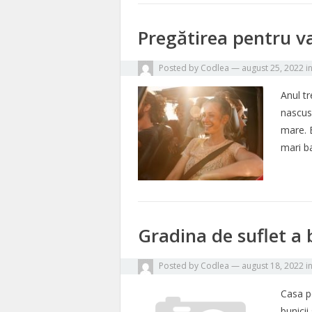
Pregătirea pentru v
Posted by
Codlea
—
august 25, 2022
i
Anul t
nascus
mare. 
mari b
Gradina de suflet a 
Posted by
Codlea
—
august 18, 2022
i
Casa p
bunicii