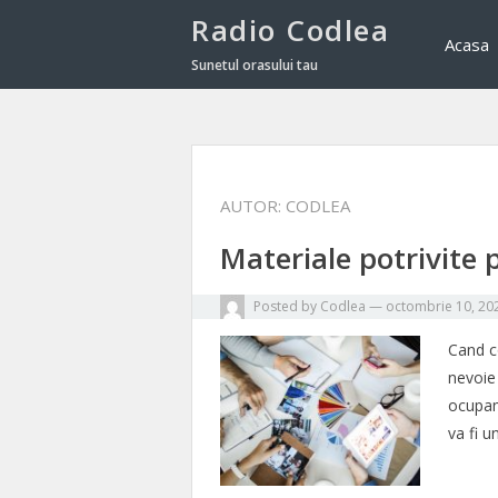
Radio Codlea
Acasa
Sunetul orasului tau
AUTOR:
CODLEA
Materiale potrivite 
Posted by
Codlea
—
octombrie 10, 20
Cand c
nevoie 
ocupam
va fi 