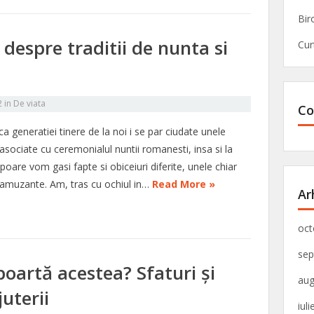
Bir
despre traditii de nunta si
Cur
2
in
De viata
Co
a generatiei tinere de la noi i se par ciudate unele
i asociate cu ceremonialul nuntii romanesti, insa si la
poare vom gasi fapte si obiceiuri diferite, unele chiar
 amuzante. Am, tras cu ochiul in…
Read More »
Ar
oct
sep
poartă acestea? Sfaturi și
aug
uterii
iul