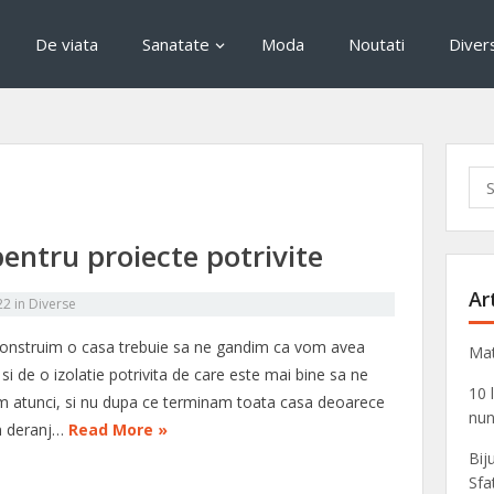
De viata
Sanatate
Moda
Noutati
Diver
Sea
for:
pentru proiecte potrivite
Ar
22
in
Diverse
onstruim o casa trebuie sa ne gandim ca vom avea
Mat
si de o izolatie potrivita de care este mai bine sa ne
10 
 atunci, si nu dupa ce terminam toata casa deoarece
nun
un deranj…
Read More »
Bij
Sfa