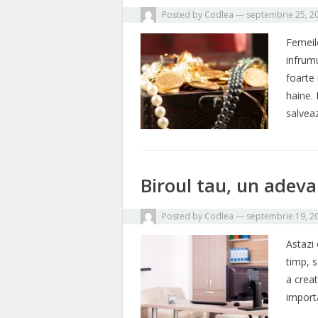
Posted by
Codlea
—
septembrie 25, 2
Femeile
infrum
foarte
haine. 
salve
Biroul tau, un adeva
Posted by
Codlea
—
septembrie 19, 2
Astazi
timp, 
a creat
import