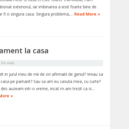
tionat exteriorul, iar imbinarea a iesit foarte bine de
ar fi o singura casa. Singura problema,…
Read More »
ament la casa
n
De viata
t in jurul meu de mii de ori afirmatii de genul? Vreau sa
a casa pe pamant? Sau sa am eu casuta mea, cu curte?
 des auzeam intr-o vreme, incat m-am trezit ca si…
More »