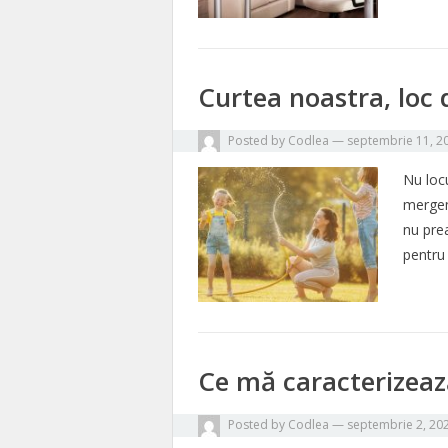
Curtea noastra, loc
Posted by
Codlea
—
septembrie 11, 2
Nu loc
mergem 
nu pre
pentru 
Ce mă caracterizeaz
Posted by
Codlea
—
septembrie 2, 20