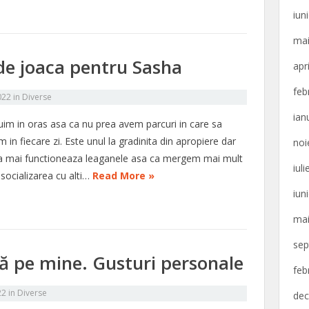
iun
mai
 de joaca pentru Sasha
apr
feb
022
in
Diverse
ian
uim in oras asa ca nu prea avem parcuri in care sa
in fiecare zi. Este unul la gradinita din apropiere dar
noi
a mai functioneaza leaganele asa ca mergem mai mult
iul
socializarea cu alti…
Read More »
iun
mai
sep
ă pe mine. Gusturi personale
feb
22
in
Diverse
dec