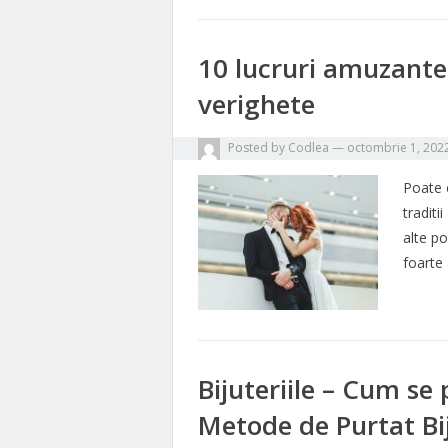
10 lucruri amuzante 
verighete
Posted by
Codlea
—
octombrie 1, 202
Poate c
traditi
alte po
foarte
Bijuteriile – Cum se 
Metode de Purtat Bij