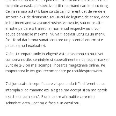
ochii din aceasta perspectiva si iti recomand cartile ei cu drag.
Ce inseamna asta? E bine sa stii ca indiferent cat de verde e
smoothie-ul de dimineata sau sucul de legume de seara, daca
le bei incercand sa ascunzi rusine, vinovatie, sau orice alta
emotie pe care o traiesti la momentul respectiv nu-ti vor
aduce beneficiile maxime. Nu va fi acelasi lucru cu un meniu
fast food dar hrana sanatoasa are un potential enorm si e
pacat sa nu-l exploatezi.
Fa-ti cumparaturile inteligent! Asta inseamna ca nu-ti vei
cumpara nucile, semintele si superalimentele din supermarket.
Sunt de 2-3 ori mai scumpe. Incearca magazinele online. Pe
majoritatea le vei gasi recomandate pe totuldespreraw.ro.
7 si jumatate: Incepe fiecare zi spunandu-ti “Indiferent ce se
intampla si ce mananc azi, aleg sa ma accept si sa ma aprob
exact asa cum sunt”. E una dintre afirmatiile care mi-a
schimbat viata. Sper sa o faca si in cazul tau.