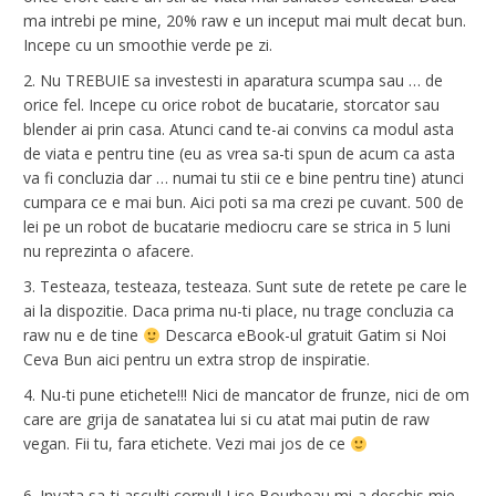
ma intrebi pe mine,
20% raw
e un inceput mai mult decat bun.
Incepe cu un smoothie verde pe zi.
Nu TREBUIE sa investesti in aparatura scumpa sau … de
orice fel. Incepe cu orice robot de bucatarie, storcator sau
blender ai prin casa. Atunci cand te-ai convins ca modul asta
de viata e pentru tine (eu as vrea sa-ti spun de acum ca asta
va fi concluzia dar … numai tu stii ce e bine pentru tine) atunci
cumpara ce e mai bun. Aici poti sa ma crezi pe cuvant. 500 de
lei pe un robot de bucatarie mediocru care se strica in 5 luni
nu reprezinta o afacere.
Testeaza, testeaza, testeaza. Sunt sute de retete pe care le
ai la dispozitie. Daca prima nu-ti place, nu trage concluzia ca
raw nu e de tine
Descarca eBook-ul gratuit
Gatim si Noi
Ceva Bun
aici
pentru un extra strop de inspiratie.
Nu-ti pune etichete!!! Nici de mancator de frunze, nici de om
care are grija de sanatatea lui si cu atat mai putin de raw
vegan. Fii tu, fara etichete. Vezi mai jos de ce
Invata sa-ti asculti corpul!
Lise Bourbeau
mi-a deschis mie