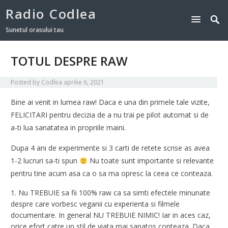
Radio Codlea
Sunetul orasului tau
TOTUL DESPRE RAW
Posted by
Codlea
aprilie 6, 2021
Bine ai venit in lumea raw! Daca e una din primele tale vizite,
FELICITARI pentru decizia de a nu trai pe pilot automat si de
a-ti lua sanatatea in propriile maini.
Dupa 4 ani de experimente si 3 carti de retete scrise as avea
1-2 lucruri sa-ti spun
Nu toate sunt importante si relevante
pentru tine acum asa ca o sa ma opresc la ceea ce conteaza.
Nu TREBUIE sa fii 100% raw ca sa simti efectele minunate
despre care vorbesc veganii cu experienta si filmele
documentare. In general NU TREBUIE NIMIC! Iar in aces caz,
orice efort catre un stil de viata mai sanatos conteaza. Daca